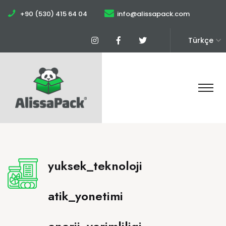
+90 (530) 415 64 04
info@alissapack.com
Türkçe
yuksek_teknoloji
atik_yonetimi