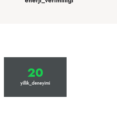
enerji_verimliligi
20
yillik_deneyimi