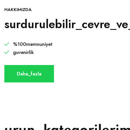
HAKKIMIZDA
surdurulebilir_cevre_ve_
%100memnuniyet
guvenirlik
Daha_fazla