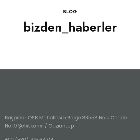
BLOG
bizden_haberler
Başpınar OSB Mahallesi 5.Bölge
83558 Nolu Cadde
No:10
Şehitkamil / Gaziantep
+90 (530) 415 64 04