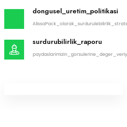
dongusel_uretim_politikasi
AlissaPack_olarak_surdurulebilirlik_st
surdurubilirlik_raporu
paydaslarimizin_gorsulerine_deger_veriy